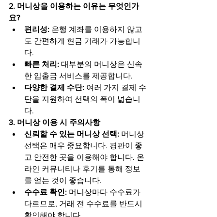
2. 머니상을 이용하는 이유는 무엇인가
요?
편리성:
 은행 계좌를 이용하지 않고
도 간편하게 현금 거래가 가능합니
다.
빠른 처리:
 대부분의 머니상은 신속
한 입출금 서비스를 제공합니다.
다양한 결제 수단:
 여러 가지 결제 수
단을 지원하여 선택의 폭이 넓습니
다.
3. 머니상 이용 시 주의사항
신뢰할 수 있는 머니상 선택:
 머니상 
선택은 매우 중요합니다. 평판이 좋
고 안전한 곳을 이용해야 합니다. 온
라인 커뮤니티나 후기를 통해 정보
를 얻는 것이 좋습니다.
수수료 확인:
 머니상마다 수수료가 
다르므로, 거래 전 수수료를 반드시 
확인해야 합니다.